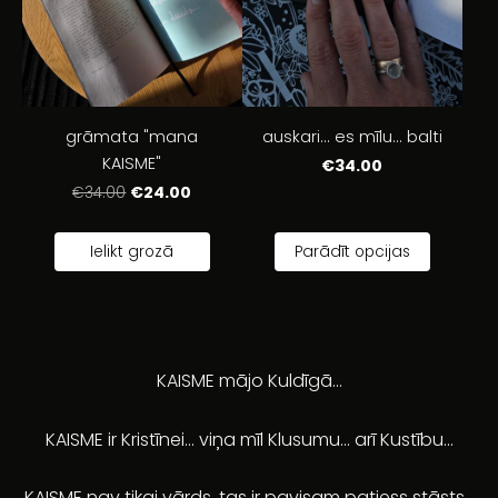
grāmata "mana
auskari... es mīlu... balti
KAISME"
€34.00
€24.00
€34.00
Ielikt grozā
Parādīt opcijas
KAISME mājo Kuldīgā...
KAISME ir Kristīnei... viņa mīl Klusumu... arī Kustību...
KAISME nav tikai vārds, tas ir pavisam patiess stāsts...