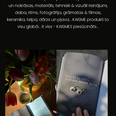
un nokrāsas, materiāls, tehniski & vizuāli risinājumi,
daba, ritms, fotogrāfija, grāmatas & filmas,
keramika, telpa, dārzs un pļava... KAISME produkti to
visu glabā... it viss - KAISMES piesūcināts...