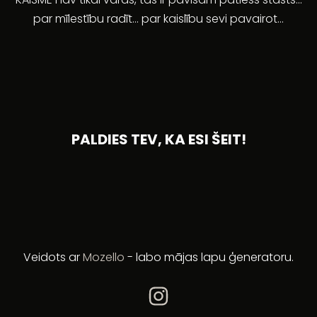
par mīlestību radīt... par kaislību sevi pavairot...
PALDIES TEV, KA ESI ŠEIT!
Veidots ar
Mozello
- labo mājas lapu ģeneratoru.