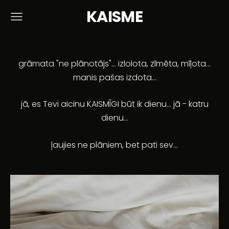
KAISME
grāmata "ne plānotājs"... izlolota, zīmēta, mīļota...
manis pašas izdota...
jā, es Tevi aicinu KAISMĪGI būt ik dienu... jā - katru
dienu...
ļaujies ne plāniem, bet pati sev...