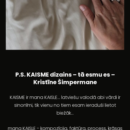
P.S. KAISME dizains – tā esmu es –
Kristīne Šimpermane
KAISME ir mana KAISLE... latviešu valodā abi vārdi ir
sinonīmi, tik vienu no tiem esam ieraduši lietot
biežāk...
mana KAISLE - kompozīcija, faktūra, process, krāsas