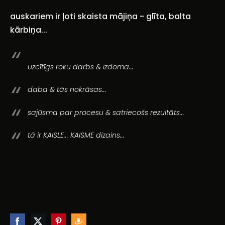
auskariem ir ļoti skaista mājiņa - glīta, balta
kārbiņa...
uzcītīgs roku darbs & izdoma...
daba & tās nokrāsas...
sajūsma par procesu & satriecošs rezultāts...
tā ir KAISLE... KAISME dizains...