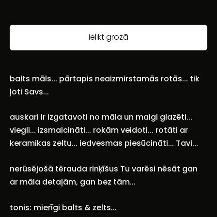
Ielikt grozā
balts māls... pārtapis neaizmirstamās rotās... tik
ļoti Savs...
auskari ir izgatavoti no māla un maigi glazēti...
viegli... izsmalcināti... rokām veidoti... rotāti ar
keramikas zeltu... iedvesmas piesūcināti... Tavi...
nerūsējošā tērauda rinķīšus Tu varēsi nēsāt gan
ar
māla detaļām
, gan bez tām...
tonis: mierīgi balts & zelts...