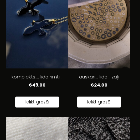
auskari... lido... zaļi
komplekts.... lido rimti...
€24.00
€49.00
Ielikt grozā
Ielikt grozā