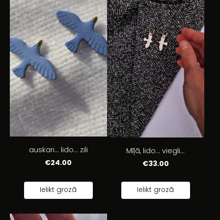
auskari... lido... zili
Mīļā, lido... viegli...
€24.00
€33.00
Ielikt grozā
Ielikt grozā