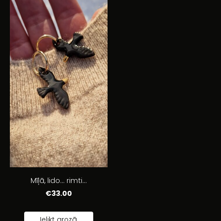
Mīļā, lido... rimti...
€33.00
Ielikt grozā