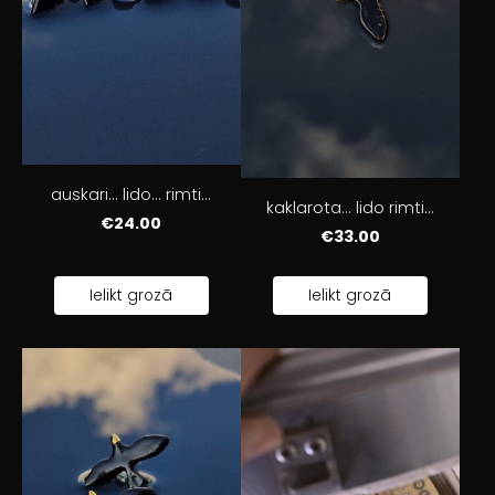
auskari... lido... rimti...
kaklarota... lido rimti...
€24.00
€33.00
Ielikt grozā
Ielikt grozā