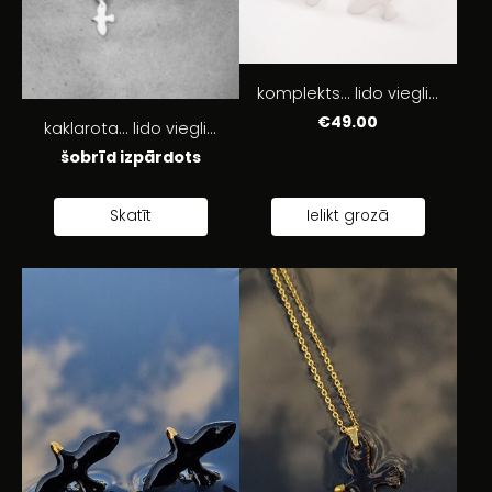
komplekts... lido viegli...
€49.00
kaklarota... lido viegli...
šobrīd izpārdots
Skatīt
Ielikt grozā