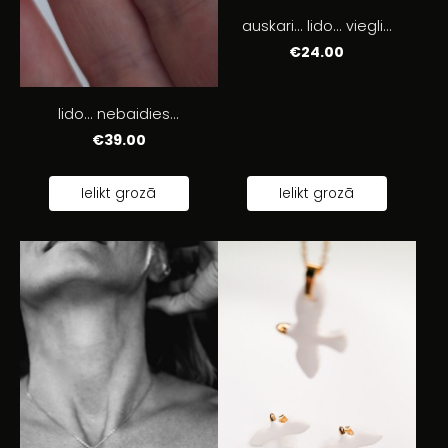
auskari... lido... viegli...
€24.00
lido... nebaidies...
€39.00
Ielikt grozā
Ielikt grozā