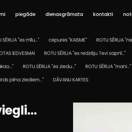
umi
piegāde
dienasgrāmata
kontakti
not
SĒRIJA "es mīlu..."
cepures "KAISME"
ROTU SĒRIJA "ne
OTAS IEDVESMAI
ROTU SĒRIJA "es redzēju Tevi sapnī..."
kao..."
ROTU SĒRIJA "es ziedu..."
ROTU SĒRIJA "mani..."
irds pilna ziediem..."
DĀVANU KARTES
egli...