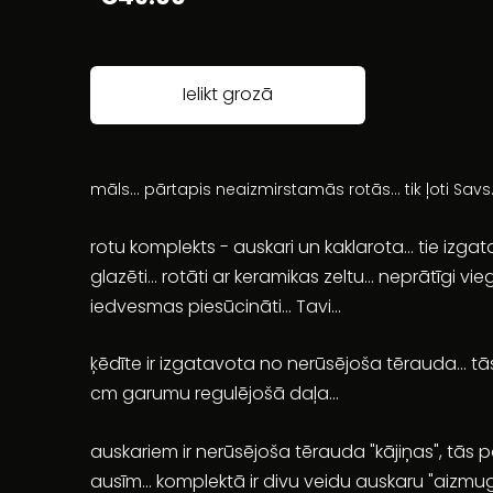
Ielikt grozā
māls... pārtapis neaizmirstamās rotās... tik ļoti Savs.
rotu komplekts - auskari un kaklarota... tie izg
glazēti... rotāti ar keramikas zeltu... neprātīgi viegli
iedvesmas piesūcināti... Tavi...
ķēdīte ir izgatavota no nerūsējoša tērauda... 
cm garumu regulējošā daļa...
auskariem ir nerūsējoša tērauda "kājiņas", tās pa
ausīm... komplektā ir divu veidu auskaru "aizmug