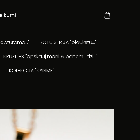
eikumi
apturamā..."
ROTU SĒRIJA "plaukstu..."
KRŪZĪTES "apskauj mani & paņem līdzi..."
KOLEKCIJA "KAISME"