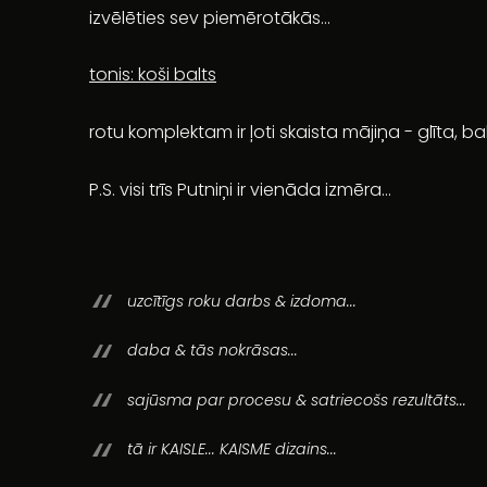
izvēlēties sev piemērotākās...
tonis: koši balts
rotu komplektam ir ļoti skaista mājiņa - glīta, bal
P.S. visi trīs Putniņi ir vienāda izmēra...
uzcītīgs roku darbs & izdoma...
daba & tās nokrāsas...
sajūsma par procesu & satriecošs rezultāts...
tā ir KAISLE... KAISME dizains...