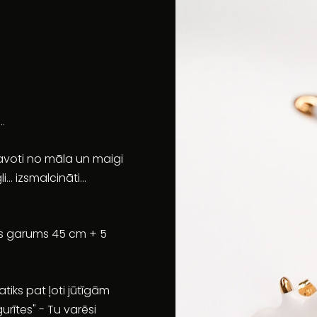
..
atavoti no māla un maigi
... izsmalcināti...
tās garums 45 cm + 5
tiks pat ļoti jūtīgām
urītes" - Tu varēsi