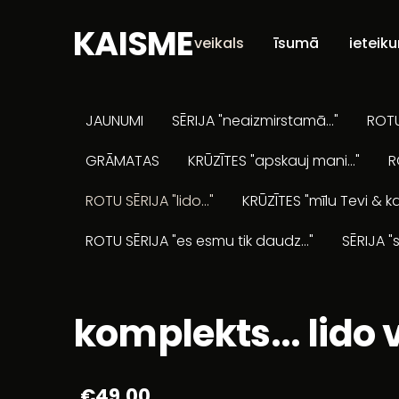
KAISME
veikals
īsumā
ieteik
JAUNUMI
SĒRIJA "neaizmirstamā..."
ROTU 
GRĀMATAS
KRŪZĪTES "apskauj mani..."
R
ROTU SĒRIJA "lido..."
KRŪZĪTES "mīlu Tevi & ka
ROTU SĒRIJA "es esmu tik daudz..."
SĒRIJA "s
komplekts... lido vi
€49.00