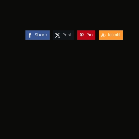
Share
Post
Pin
Ieteikt