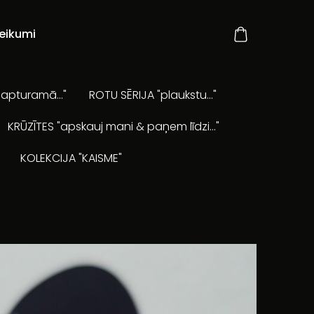
eikumi
apturamā..."
ROTU SĒRIJA "plaukstu..."
KRŪZĪTES "apskauj mani & paņem līdzi..."
KOLEKCIJA "KAISME"