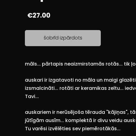
€27.00
šobrīd izpārdots
māls... pārtapis neaizmirstamās rotās... tik ļot
auskari ir izgatavoti no māla un maigi glazēti...
izsmalcināti... rotāti ar keramikas zeltu... ied
Tavi...
auskariem ir nerūsējoša tērauda "kājiņas", tās
jūtīgām ausīm... komplektā ir divu veidu ausk
Tu varēsi izvēlēties sev piemērotākās...