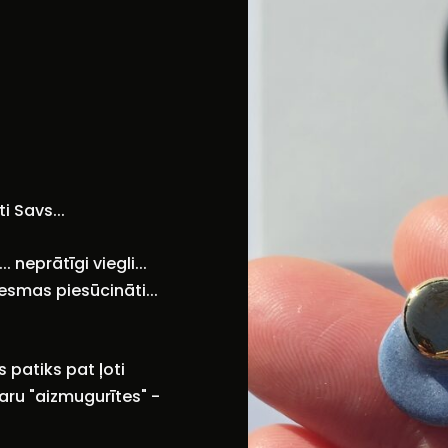
i Savs...
 neprātīgi viegli...
vesmas piesūcināti...
 patiks pat ļoti
aru "aizmugurītes" -