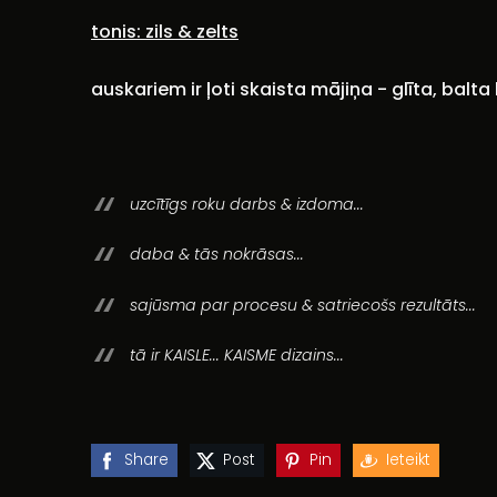
tonis: zils & zelts
auskariem ir ļoti skaista mājiņa - glīta, balta 
uzcītīgs roku darbs & izdoma...
daba & tās nokrāsas...
sajūsma par procesu & satriecošs rezultāts...
tā ir KAISLE... KAISME dizains...
Share
Post
Pin
Ieteikt