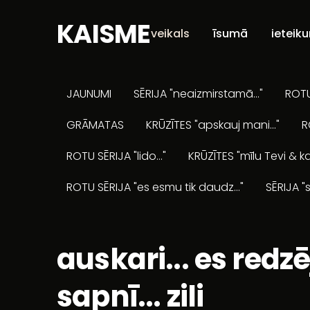
KAISME
veikals
īsumā
ieteik
JAUNUMI
SĒRIJA "neaizmirstamā..."
ROTU 
GRĀMATAS
KRŪZĪTES "apskauj mani..."
R
ROTU SĒRIJA "lido..."
KRŪZĪTES "mīlu Tevi & ka
ROTU SĒRIJA "es esmu tik daudz..."
SĒRIJA "s
auskari... es redzē
sapnī... zili