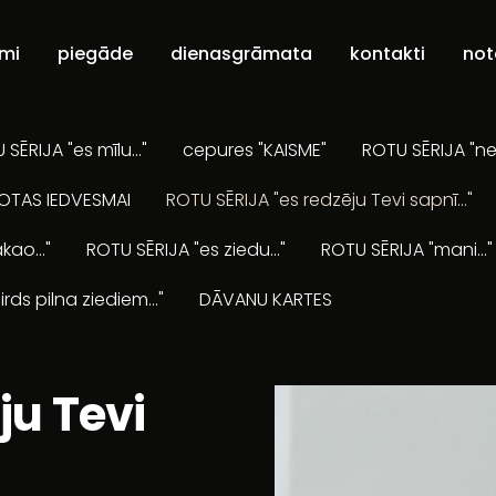
umi
piegāde
dienasgrāmata
kontakti
not
SĒRIJA "es mīlu..."
cepures "KAISME"
ROTU SĒRIJA "ne
OTAS IEDVESMAI
ROTU SĒRIJA "es redzēju Tevi sapnī..."
kao..."
ROTU SĒRIJA "es ziedu..."
ROTU SĒRIJA "mani..."
irds pilna ziediem..."
DĀVANU KARTES
ju Tevi