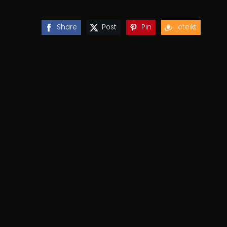
Share
Post
Pin
Ieteikt