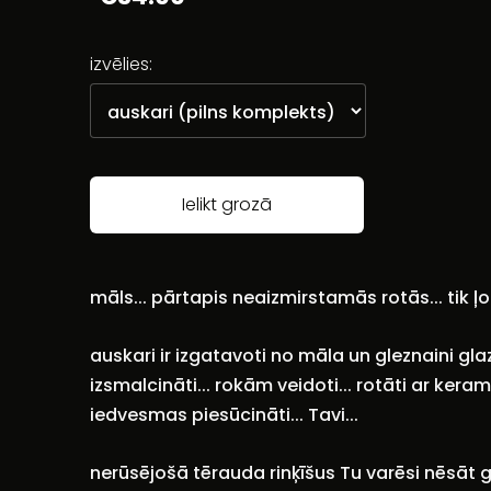
izvēlies:
Ielikt grozā
māls... pārtapis neaizmirstamās rotās... tik ļot
auskari ir izgatavoti no māla un gleznaini glazēti
izsmalcināti... rokām veidoti... rotāti ar kerami
iedvesmas piesūcināti... Tavi...
nerūsējošā tērauda rinķīšus Tu varēsi nēsāt 