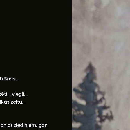
i Savs...
... viegli...
kas zeltu...
gan ar ziediņiem, gan