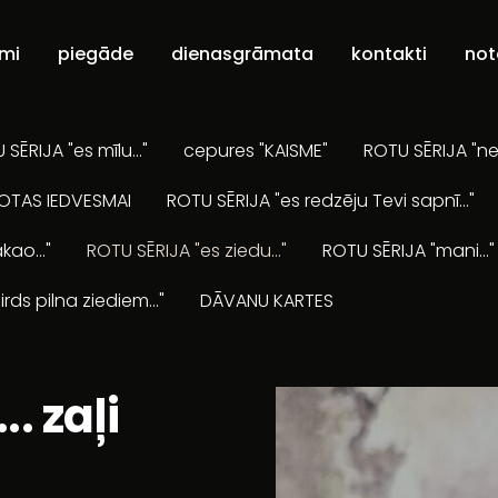
umi
piegāde
dienasgrāmata
kontakti
not
SĒRIJA "es mīlu..."
cepures "KAISME"
ROTU SĒRIJA "ne
OTAS IEDVESMAI
ROTU SĒRIJA "es redzēju Tevi sapnī..."
kao..."
ROTU SĒRIJA "es ziedu..."
ROTU SĒRIJA "mani..."
irds pilna ziediem..."
DĀVANU KARTES
.. zaļi