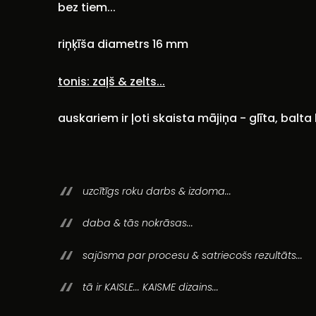
bez tiem...
riņķīša diametrs 16 mm
tonis: zaļš & zelts...
auskariem ir ļoti skaista mājiņa - glīta, balta 
uzcītīgs roku darbs & izdoma...
daba & tās nokrāsas...
sajūsma par procesu & satriecošs rezultāts...
tā ir KAISLE... KAISME dizains...