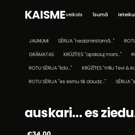
KAISME
veikals
īsumā
ieteik
JAUNUMI
SĒRIJA "neaizmirstamā..."
ROTU 
GRĀMATAS
KRŪZĪTES "apskauj mani..."
R
ROTU SĒRIJA "lido..."
KRŪZĪTES "mīlu Tevi & ka
ROTU SĒRIJA "es esmu tik daudz..."
SĒRIJA "s
auskari... es ziedu.
€34.00