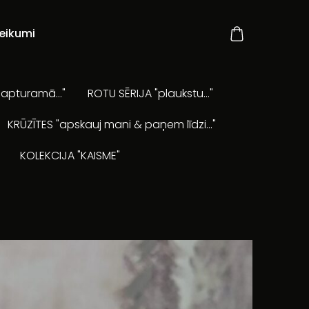
eikumi
apturamā..."
ROTU SĒRIJA "plaukstu..."
KRŪZĪTES "apskauj mani & paņem līdzi..."
KOLEKCIJA "KAISME"