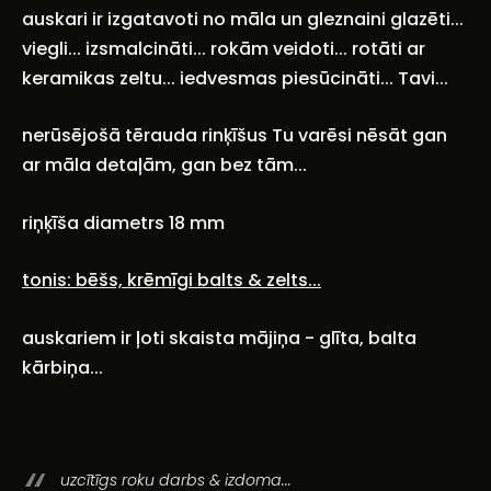
auskari ir izgatavoti no māla un gleznaini glazēti...
viegli... izsmalcināti... rokām veidoti... rotāti ar
keramikas zeltu... iedvesmas piesūcināti... Tavi...
nerūsējošā tērauda rinķīšus Tu varēsi nēsāt gan
ar
māla detaļām
, gan bez tām...
riņķīša diametrs 18 mm
tonis: bēšs, krēmīgi balts & zelts...
auskariem ir ļoti skaista mājiņa - glīta, balta
kārbiņa...
uzcītīgs roku darbs & izdoma...